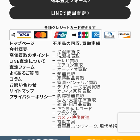
簡単査定フォーム
LINEで簡単査定
各種クレジットカード使えます
トップページ
不用品の回収、買取実績
会社概要
冷蔵庫買取
高価買取のポイント
洗濯機買取
テレビ買取
LINE査定について
エアコン買取
査定フォーム
オーディオ買取
よくあるご質問
楽器買取
家電製品買取
コラム
家具・インテリア買取
お問い合わせ
デザイナーズ家具買取
サイトマップ
オフィス家具買取
厨房機器買取
プライバシーポリシー
法人・大量在庫買取
雑貨・日用品買取
おもちゃ、レコード
ブランド品
カメラ・映像関連
電動工具
骨董品、アンティーク、現代美術