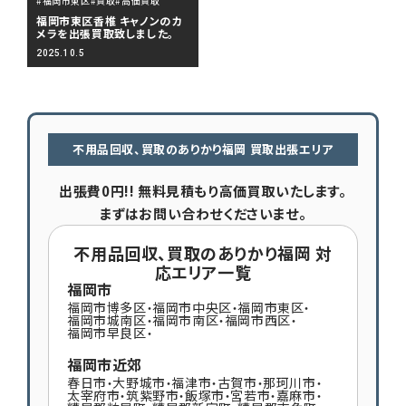
#福岡市東区
#買取
#高価買取
福岡市東区香椎 キャノンのカ
メラを出張買取致しました。
2025.10.5
不用品回収、買取のありかり福岡 買取出張エリア
出張費0円!! 無料見積もり高価買取いたします。
まずはお問い合わせくださいませ。
不用品回収、買取のありかり福岡 対
応エリア一覧
福岡市
福岡市博多区
福岡市中央区
福岡市東区
・
・
・
福岡市城南区
福岡市南区
福岡市西区
・
・
・
福岡市早良区
・
福岡市近郊
春日市
大野城市
福津市
古賀市
那珂川市
・
・
・
・
・
太宰府市
筑紫野市
飯塚市
宮若市
嘉麻市
・
・
・
・
・