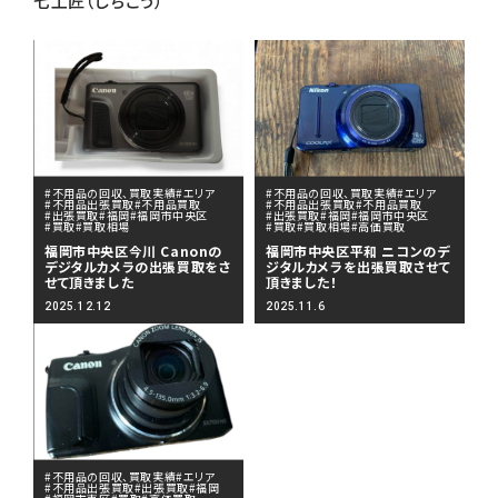
七工匠（しちこう）
#不用品の回収、買取実績
#エリア
#不用品の回収、買取実績
#エリア
#不用品出張買取
#不用品買取
#不用品出張買取
#不用品買取
#出張買取
#福岡
#福岡市中央区
#出張買取
#福岡
#福岡市中央区
#買取
#買取相場
#買取
#買取相場
#高価買取
福岡市中央区今川 Canonの
福岡市中央区平和 ニコンのデ
デジタルカメラの出張買取をさ
ジタルカメラを出張買取させて
せて頂きました
頂きました！
2025.12.12
2025.11.6
#不用品の回収、買取実績
#エリア
#不用品出張買取
#出張買取
#福岡