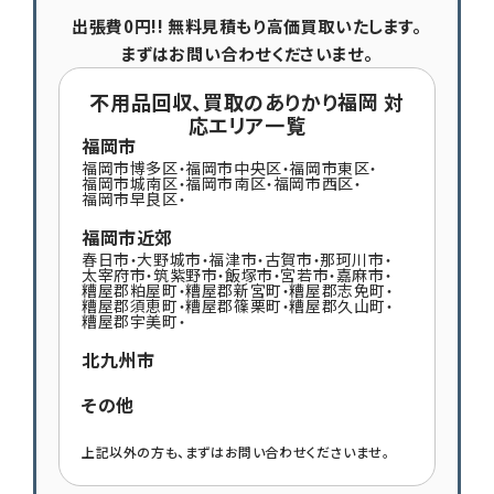
出張費0円!! 無料見積もり高価買取いたします。
まずはお問い合わせくださいませ。
不用品回収、買取のありかり福岡 対
応エリア一覧
福岡市
福岡市博多区
福岡市中央区
福岡市東区
・
・
・
福岡市城南区
福岡市南区
福岡市西区
・
・
・
福岡市早良区
・
福岡市近郊
春日市
大野城市
福津市
古賀市
那珂川市
・
・
・
・
・
太宰府市
筑紫野市
飯塚市
宮若市
嘉麻市
・
・
・
・
・
糟屋郡粕屋町
糟屋郡新宮町
糟屋郡志免町
・
・
・
糟屋郡須恵町
糟屋郡篠栗町
糟屋郡久山町
・
・
・
糟屋郡宇美町
・
北九州市
その他
上記以外の方も、まずはお問い合わせくださいませ。