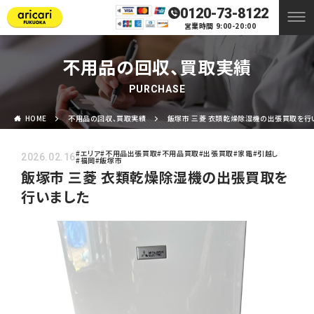
0120-73-8122
営業時間 9:00-20:00
不用品の回収、買取実績
PURCHASE
HOME
不用品の回収、買取実績
飯塚市 三菱 衣類乾燥除湿機の出張買取を行
#エリア
#不用品出張買取
#不用品買取
#出張買取
#家電
#引越し
2026.02.16
#福岡
#飯塚市
飯塚市 三菱 衣類乾燥除湿機の出張買取を
行いました