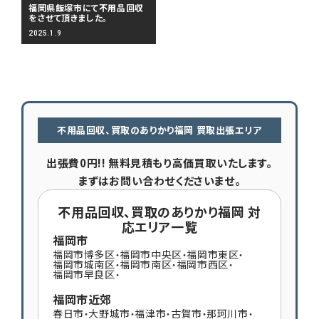
福岡県飯塚市にて不用品回収
をさせて頂きました。
2025.1.9
不用品回収、買取のありかり福岡 買取出張エリア
出張費0円!! 無料見積もり高価買取いたします。
まずはお問い合わせくださいませ。
不用品回収、買取のありかり福岡 対
応エリア一覧
福岡市
福岡市博多区
福岡市中央区
福岡市東区
・
・
・
福岡市城南区
福岡市南区
福岡市西区
・
・
・
福岡市早良区
・
福岡市近郊
春日市
大野城市
福津市
古賀市
那珂川市
・
・
・
・
・