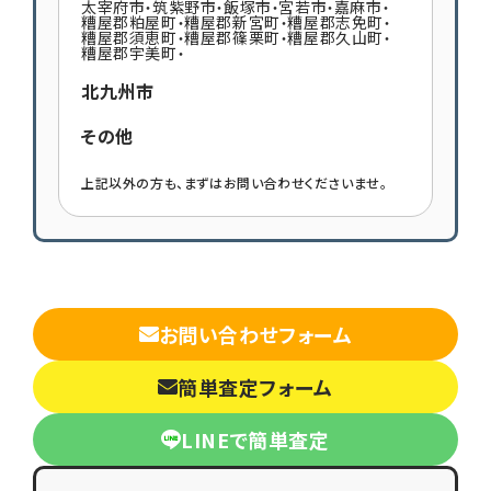
太宰府市
筑紫野市
飯塚市
宮若市
嘉麻市
・
・
・
・
・
糟屋郡粕屋町
糟屋郡新宮町
糟屋郡志免町
・
・
・
糟屋郡須恵町
糟屋郡篠栗町
糟屋郡久山町
・
・
・
糟屋郡宇美町
・
北九州市
その他
上記以外の方も、まずはお問い合わせくださいませ。
お問い合わせフォーム
簡単査定フォーム
LINEで簡単査定