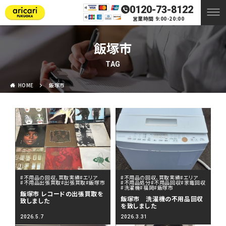
0120-73-8122
営業時間 9:00-20:00
飯塚市
TAG
HOME
飯塚市
#不用品の回収、買取実績
#エリア
#不用品の回収、買取実績
#エリア
#不用品出張買取
#出張買取
#飯塚市
#不用品処分
#不用品回収
#家電回収
#洗濯機
#福岡
#飯塚市
飯塚市 レコードの出張買取を
飯塚市 洗濯機の不用品回収
致しました
を致しました
2026.5.7
2026.3.31