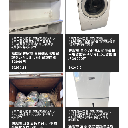
#不用品の回収、買取実績
#エリア
#不用品の回収、買取実績
#エリア
#不用品出張買取
#不用品買取
#出張買取
#洗濯機
#福岡
#買取相場
#出張買取
#家具
#家具出張買取
#飯塚市
#高価買取
#買取相場
#飯塚市
飯塚市 日立のドラム式洗濯機
福岡県飯塚市 食器棚の出張買
出張買取を行いました。買取価
取をいたしました！ 買取価格
格30000円
12000円
2026.3.11
2026.3.3
#不用品の回収、買取実績
#エリア
#不用品の回収、買取実績
#エリア
#不用品処分
#不用品回収
#福岡
#不用品出張買取
#不用品買取
#飯塚市
#出張買取
#家電
#引越し
#福岡
#飯塚市
飯塚市 ゴミ屋敷片付け・不用
飯塚市 三菱 衣類乾燥除湿機
品回収を行いました