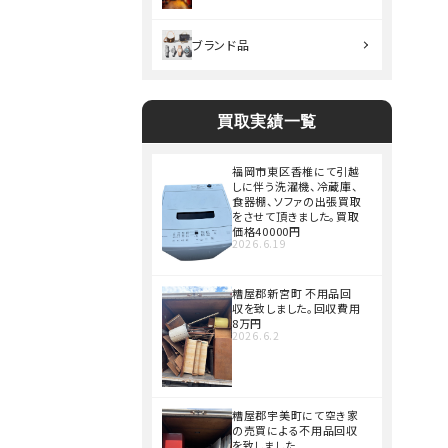
ブランド品
買取実績一覧
福岡市東区香椎にて引越
しに伴う洗濯機、冷蔵庫、
食器棚、ソファの出張買取
をさせて頂きました。買取
価格40000円
2026.6.19
糟屋郡新宮町 不用品回
収を致しました。回収費用
8万円
2026.6.2
糟屋郡宇美町にて空き家
の売買による不用品回収
を致しました