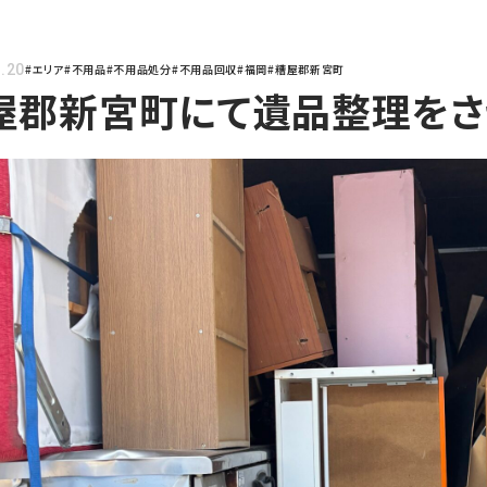
.20
#エリア
#不用品
#不用品処分
#不用品回収
#福岡
#糟屋郡新宮町
屋郡新宮町にて遺品整理をさ