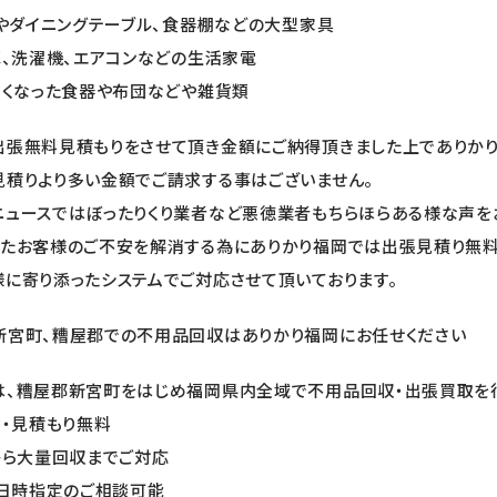
ァやダイニングテーブル、食器棚などの大型家具
庫、洗濯機、エアコンなどの生活家電
わなくなった食器や布団などや雑貨類
出張無料見積もりをさせて頂き金額にご納得頂きました上でありかり
見積りより多い金額でご請求する事はございません。
ニュースではぼったりくり業者など悪徳業者もちらほらある様な声を
ったお客様のご不安を解消する為にありかり福岡では出張見積り無料
様に寄り添ったシステムでご対応させて頂いております。
新宮町、糟屋郡での不用品回収はありかり福岡にお任せください
は、糟屋郡新宮町をはじめ福岡県内全域で不用品回収・出張買取を行
費・見積もり無料
から大量回収までご対応
・日時指定のご相談可能