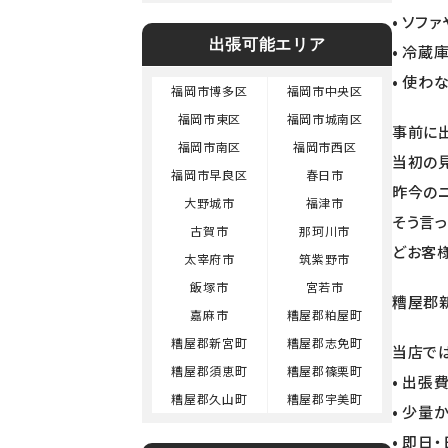
• ソフ
出張可能エリア
• 冷蔵
• 使
福岡市博多区
福岡市中央区
福岡市東区
福岡市城南区
事前に
福岡市南区
福岡市西区
当初の
福岡市早良区
春日市
昨今の
大野城市
福津市
そう言
古賀市
那珂川市
どお客
太宰府市
筑紫野市
飯塚市
宮若市
糟屋郡
嘉麻市
糟屋郡粕屋町
糟屋郡新宮町
糟屋郡志免町
当店で
糟屋郡須恵町
糟屋郡篠栗町
• 出張
糟屋郡久山町
糟屋郡宇美町
• 少量
• 即日