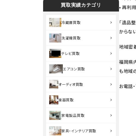
買取実績カテゴリ
• 再利
「遺品
冷蔵庫買取
からな
洗濯機買取
地域密
テレビ買取
福岡県
エアコン買取
も地域
オーディオ買取
お電話・
楽器買取
家電製品買取
家具・インテリア買取