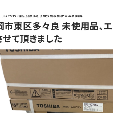
.04
#エリア
#不用品出張買取
#出張買取
#福岡
#福岡市東区
#買取相場
岡市東区多々良 未使用品、
させて頂きました