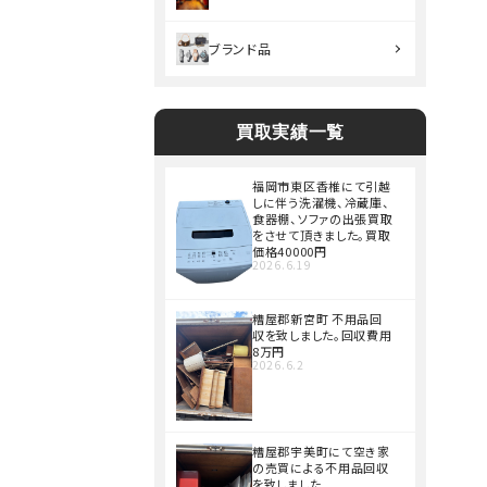
ブランド品
買取実績一覧
福岡市東区香椎にて引越
しに伴う洗濯機、冷蔵庫、
食器棚、ソファの出張買取
をさせて頂きました。買取
価格40000円
2026.6.19
糟屋郡新宮町 不用品回
収を致しました。回収費用
8万円
2026.6.2
糟屋郡宇美町にて空き家
の売買による不用品回収
を致しました