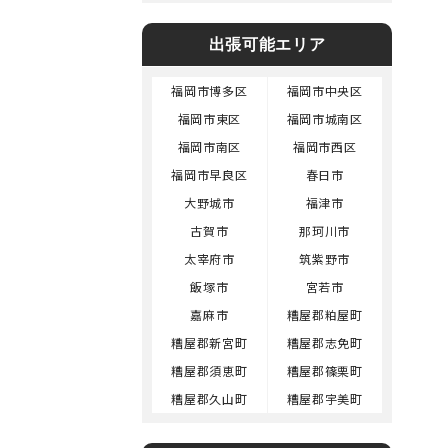
出張可能エリア
福岡市博多区
福岡市中央区
福岡市東区
福岡市城南区
福岡市南区
福岡市西区
福岡市早良区
春日市
大野城市
福津市
古賀市
那珂川市
太宰府市
筑紫野市
飯塚市
宮若市
嘉麻市
糟屋郡粕屋町
糟屋郡新宮町
糟屋郡志免町
糟屋郡須恵町
糟屋郡篠栗町
糟屋郡久山町
糟屋郡宇美町