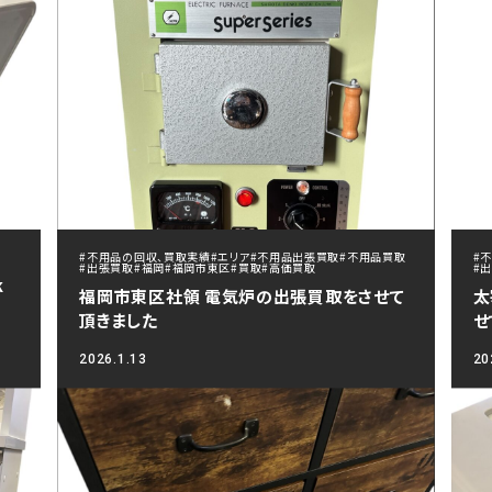
#不用品の回収、買取実績
#エリア
#不用品出張買取
#不用品買取
#
#出張買取
#福岡
#福岡市東区
#買取
#高価買取
#
k
福岡市東区社領 電気炉の出張買取をさせて
太
頂きました
せ
2026.1.13
20