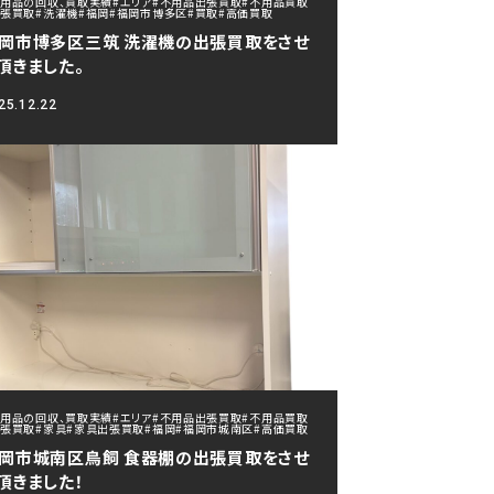
不用品の回収、買取実績
#エリア
#不用品出張買取
#不用品買取
出張買取
#洗濯機
#福岡
#福岡市博多区
#買取
#高価買取
岡市博多区三筑 洗濯機の出張買取をさせ
頂きました。
25.12.22
不用品の回収、買取実績
#エリア
#不用品出張買取
#不用品買取
出張買取
#家具
#家具出張買取
#福岡
#福岡市城南区
#高価買取
岡市城南区鳥飼 食器棚の出張買取をさせ
頂きました！