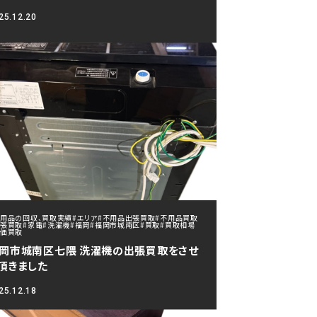
25.12.20
不用品の回収、買取実績
#エリア
#不用品出張買取
#不用品買取
出張買取
#家電
#洗濯機
#福岡
#福岡市城南区
#買取
#買取相場
高価買取
岡市城南区七隈 洗濯機の出張買取をさせ
頂きました
25.12.18