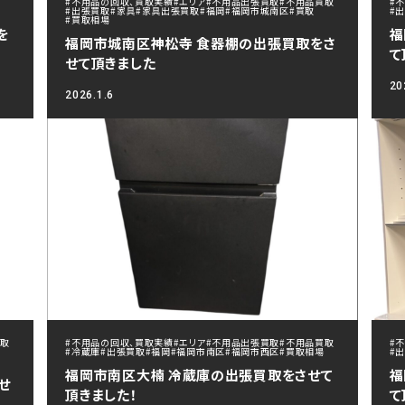
#不用品の回収、買取実績
#エリア
#不用品出張買取
#不用品買取
#
#出張買取
#家具
#家具出張買取
#福岡
#福岡市城南区
#買取
#
#買取相場
を
福
福岡市城南区神松寺 食器棚の出張買取をさ
て
せて頂きました
20
2026.1.6
買取
#不用品の回収、買取実績
#エリア
#不用品出張買取
#不用品買取
#
#冷蔵庫
#出張買取
#福岡
#福岡市南区
#福岡市西区
#買取相場
#
福岡市南区大楠 冷蔵庫の出張買取をさせて
福
せ
頂きました！
て