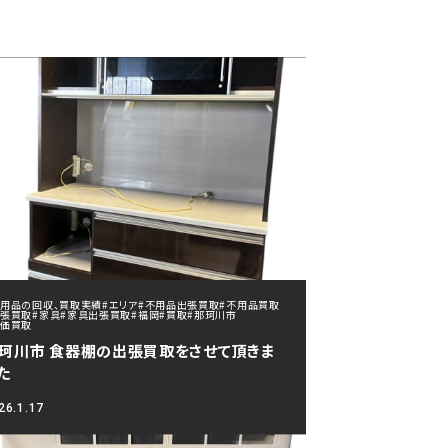
不用品の回収、買取実績
#エリア
#不用品出張買取
#不用品買取
出張買取
#家具
#家具出張買取
#福岡
#買取
#那珂川市
高価買取
珂川市 食器棚の出張買取をさせて頂きま
た
26.1.17