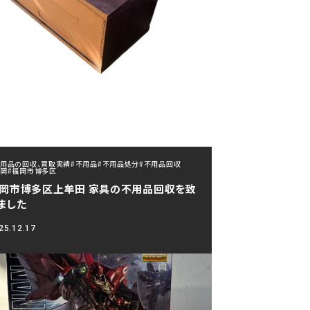
不用品の回収、買取実績
#不用品
#不用品処分
#不用品回収
福岡
#福岡市博多区
岡市博多区上牟田 家具の不用品回収を致
ました
25.12.17