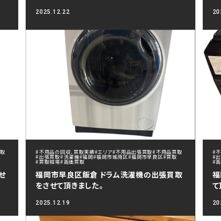
2025.12.22
20
買取
#不用品の回収、買取実績
#エリア
#不用品出張買取
#不用品買取
#
#出張買取
#洗濯機
#福岡
#福岡市城南区
#福岡市早良区
#買取
#
#買取相場
#高価買取
#
せ
福岡市早良区飯倉 ドラム洗濯機の出張買取
福
をさせて頂きました。
て
2025.12.19
20