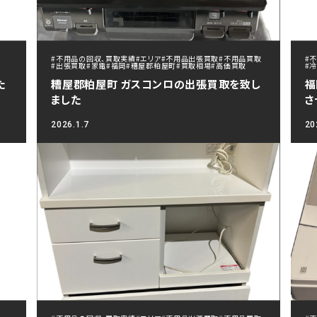
#不用品の回収、買取実績
#エリア
#不用品出張買取
#不用品買取
#
#出張買取
#家電
#福岡
#糟屋郡粕屋町
#買取相場
#高価買取
#
た
糟屋郡粕屋町 ガスコンロの出張買取を致し
福
ました
さ
2026.1.7
20