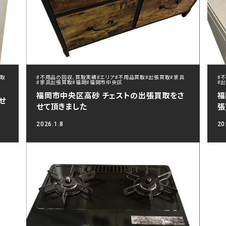
買取
#不用品の回収、買取実績
#エリア
#不用品買取
#出張買取
#家具
#
#家具出張買取
#福岡
#福岡市中央区
#
福岡市中央区高砂 チェストの出張買取をさ
福
せ
せて頂きました
張
2026.1.8
20