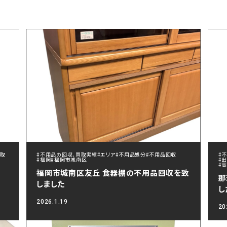
買取
#不用品の回収、買取実績
#エリア
#不用品処分
#不用品回収
#
#福岡
#福岡市城南区
#
#
福岡市城南区友丘 食器棚の不用品回収を致
那
しました
し
2026.1.19
20