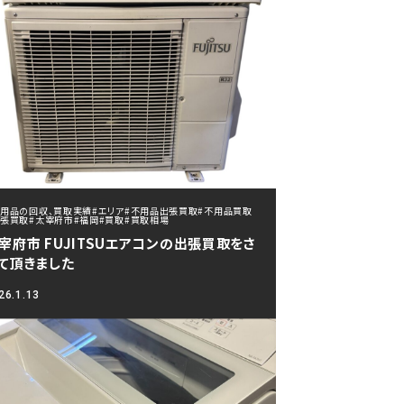
不用品の回収、買取実績
#エリア
#不用品出張買取
#不用品買取
出張買取
#太宰府市
#福岡
#買取
#買取相場
宰府市 FUJITSUエアコンの出張買取をさ
て頂きました
26.1.13