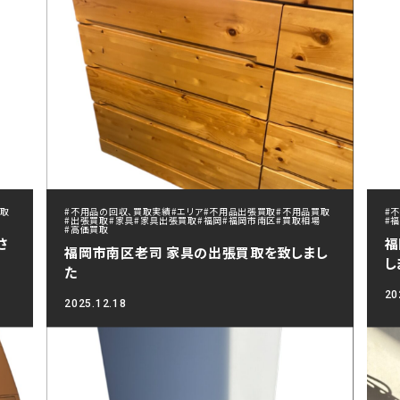
買取
#不用品の回収、買取実績
#エリア
#不用品出張買取
#不用品買取
#
#出張買取
#家具
#家具出張買取
#福岡
#福岡市南区
#買取相場
#
#高価買取
さ
福
福岡市南区老司 家具の出張買取を致しまし
し
た
20
2025.12.18