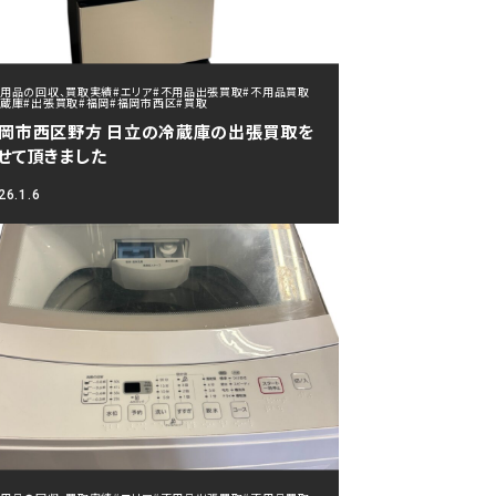
不用品の回収、買取実績
#エリア
#不用品出張買取
#不用品買取
冷蔵庫
#出張買取
#福岡
#福岡市西区
#買取
岡市西区野方 日立の冷蔵庫の出張買取を
せて頂きました
26.1.6