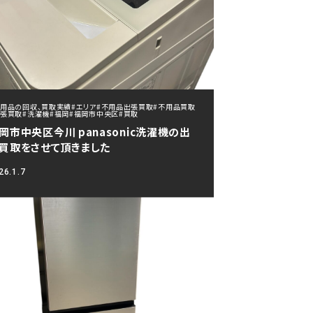
不用品の回収、買取実績
#エリア
#不用品出張買取
#不用品買取
出張買取
#洗濯機
#福岡
#福岡市中央区
#買取
岡市中央区今川 panasonic洗濯機の出
買取をさせて頂きました
26.1.7