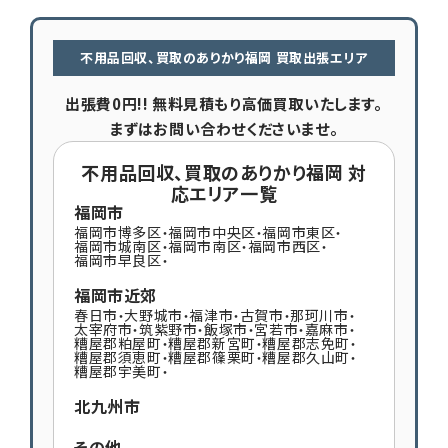
不用品回収、買取のありかり福岡 買取出張エリア
出張費0円!! 無料見積もり高価買取いたします。
まずはお問い合わせくださいませ。
不用品回収、買取のありかり福岡 対
応エリア一覧
福岡市
福岡市博多区
福岡市中央区
福岡市東区
・
・
・
福岡市城南区
福岡市南区
福岡市西区
・
・
・
福岡市早良区
・
福岡市近郊
春日市
大野城市
福津市
古賀市
那珂川市
・
・
・
・
・
太宰府市
筑紫野市
飯塚市
宮若市
嘉麻市
・
・
・
・
・
糟屋郡粕屋町
糟屋郡新宮町
糟屋郡志免町
・
・
・
糟屋郡須恵町
糟屋郡篠栗町
糟屋郡久山町
・
・
・
糟屋郡宇美町
・
北九州市
その他