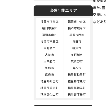
用が抑
また、
出張可能エリア
空家に
などあ
福岡市博多区
福岡市中央区
福岡市東区
福岡市城南区
福岡市南区
福岡市西区
福岡市早良区
春日市
大野城市
福津市
古賀市
那珂川市
太宰府市
筑紫野市
飯塚市
宮若市
嘉麻市
糟屋郡粕屋町
糟屋郡新宮町
糟屋郡志免町
糟屋郡須恵町
糟屋郡篠栗町
糟屋郡久山町
糟屋郡宇美町