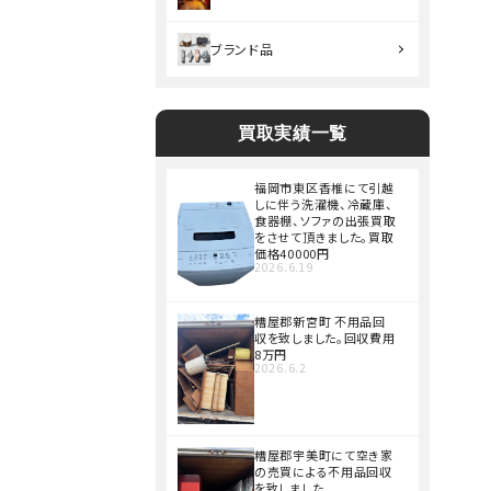
ブランド品
買取実績一覧
福岡市東区香椎にて引越
しに伴う洗濯機、冷蔵庫、
食器棚、ソファの出張買取
をさせて頂きました。買取
価格40000円
2026.6.19
糟屋郡新宮町 不用品回
収を致しました。回収費用
8万円
2026.6.2
糟屋郡宇美町にて空き家
の売買による不用品回収
を致しました