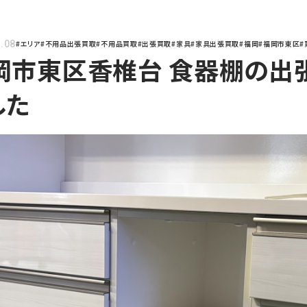
.08
#エリア
#不用品出張買取
#不用品買取
#出張買取
#家具
#家具出張買取
#福岡
#福岡市東区
#
岡市東区香椎台 食器棚の出
した