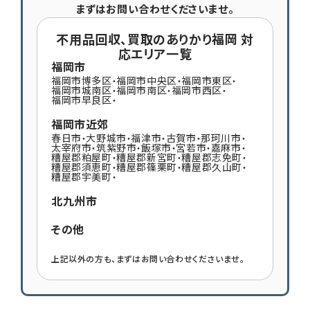
まずはお問い合わせくださいませ。
不用品回収、買取のありかり福岡 対
応エリア一覧
福岡市
福岡市博多区
福岡市中央区
福岡市東区
・
・
・
福岡市城南区
福岡市南区
福岡市西区
・
・
・
福岡市早良区
・
福岡市近郊
春日市
大野城市
福津市
古賀市
那珂川市
・
・
・
・
・
太宰府市
筑紫野市
飯塚市
宮若市
嘉麻市
・
・
・
・
・
糟屋郡粕屋町
糟屋郡新宮町
糟屋郡志免町
・
・
・
糟屋郡須恵町
糟屋郡篠栗町
糟屋郡久山町
・
・
・
糟屋郡宇美町
・
北九州市
その他
上記以外の方も、まずはお問い合わせくださいませ。