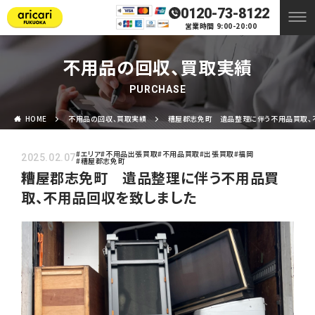
0120-73-8122
営業時間 9:00-20:00
不用品の回収、買取実績
PURCHASE
HOME
不用品の回収、買取実績
糟屋郡志免町 遺品整理に伴う不用品買取、
#エリア
#不用品出張買取
#不用品買取
#出張買取
#福岡
2025.02.07
#糟屋郡志免町
糟屋郡志免町 遺品整理に伴う不用品買
取、不用品回収を致しました