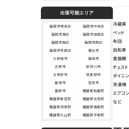
出張可能エリア
冷蔵庫
福岡市博多区
福岡市中央区
ベッド
福岡市東区
福岡市城南区
布団
福岡市南区
福岡市西区
自転車
福岡市早良区
春日市
食器棚
大野城市
福津市
チェスト
古賀市
那珂川市
太宰府市
筑紫野市
ダイニ
飯塚市
宮若市
洗濯機
嘉麻市
糟屋郡粕屋町
エアコ
糟屋郡新宮町
糟屋郡志免町
など
糟屋郡須恵町
糟屋郡篠栗町
糟屋郡久山町
糟屋郡宇美町