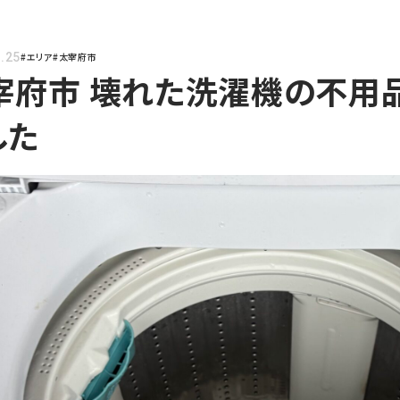
.25
#エリア
#太宰府市
宰府市 壊れた洗濯機の不用
した