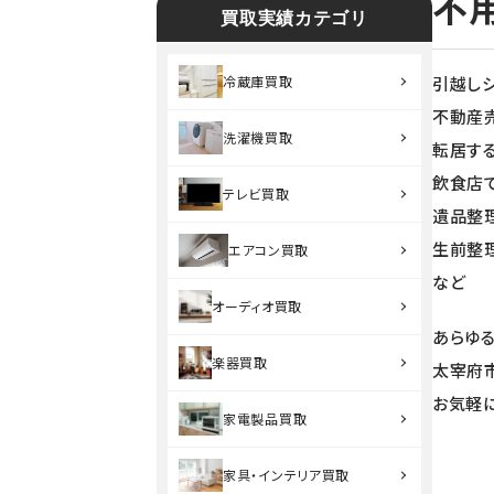
不
買取実績カテゴリ
引越し
冷蔵庫買取
不動産
洗濯機買取
転居す
飲食店
テレビ買取
遺品整
生前整
エアコン買取
など
オーディオ買取
あらゆ
楽器買取
太宰府
お気軽
家電製品買取
家具・インテリア買取