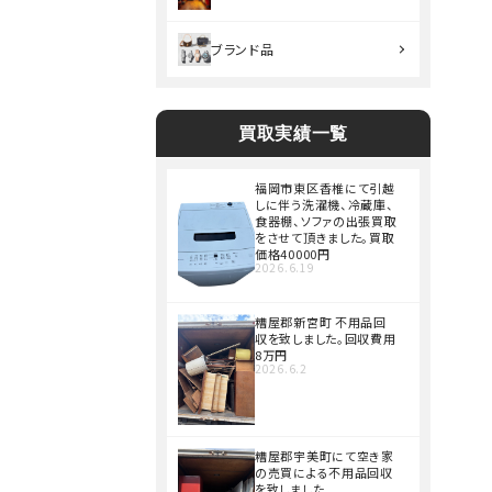
ブランド品
買取実績一覧
福岡市東区香椎にて引越
しに伴う洗濯機、冷蔵庫、
食器棚、ソファの出張買取
をさせて頂きました。買取
価格40000円
2026.6.19
糟屋郡新宮町 不用品回
収を致しました。回収費用
8万円
2026.6.2
糟屋郡宇美町にて空き家
の売買による不用品回収
を致しました