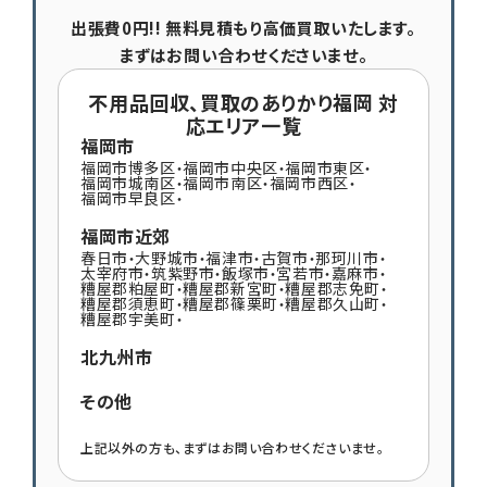
出張費0円!! 無料見積もり高価買取いたします。
まずはお問い合わせくださいませ。
不用品回収、買取のありかり福岡 対
応エリア一覧
福岡市
福岡市博多区
福岡市中央区
福岡市東区
・
・
・
福岡市城南区
福岡市南区
福岡市西区
・
・
・
福岡市早良区
・
福岡市近郊
春日市
大野城市
福津市
古賀市
那珂川市
・
・
・
・
・
太宰府市
筑紫野市
飯塚市
宮若市
嘉麻市
・
・
・
・
・
糟屋郡粕屋町
糟屋郡新宮町
糟屋郡志免町
・
・
・
糟屋郡須恵町
糟屋郡篠栗町
糟屋郡久山町
・
・
・
糟屋郡宇美町
・
北九州市
その他
上記以外の方も、まずはお問い合わせくださいませ。