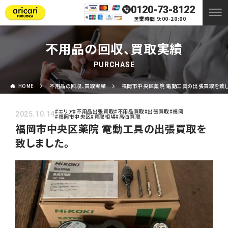
0120-73-8122
営業時間 9:00-20:00
不用品の回収、買取実績
PURCHASE
HOME
不用品の回収、買取実績
福岡市中央区薬院 電動工具の出張買取を致し
#エリア
#不用品出張買取
#不用品買取
#出張買取
#福岡
2025.10.14
#福岡市中央区
#買取相場
#高価買取
福岡市中央区薬院 電動工具の出張買取を
致しました。