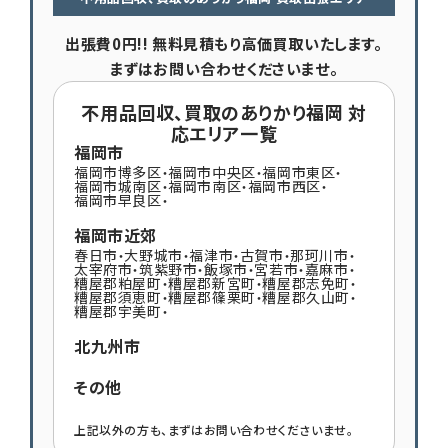
出張費0円!! 無料見積もり高価買取いたします。
まずはお問い合わせくださいませ。
不用品回収、買取のありかり福岡 対
応エリア一覧
福岡市
福岡市博多区
福岡市中央区
福岡市東区
・
・
・
福岡市城南区
福岡市南区
福岡市西区
・
・
・
福岡市早良区
・
福岡市近郊
春日市
大野城市
福津市
古賀市
那珂川市
・
・
・
・
・
太宰府市
筑紫野市
飯塚市
宮若市
嘉麻市
・
・
・
・
・
糟屋郡粕屋町
糟屋郡新宮町
糟屋郡志免町
・
・
・
糟屋郡須恵町
糟屋郡篠栗町
糟屋郡久山町
・
・
・
糟屋郡宇美町
・
北九州市
その他
上記以外の方も、まずはお問い合わせくださいませ。