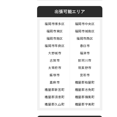
出張可能エリア
福岡市博多区
福岡市中央区
福岡市東区
福岡市城南区
福岡市南区
福岡市西区
福岡市早良区
春日市
大野城市
福津市
古賀市
那珂川市
太宰府市
筑紫野市
飯塚市
宮若市
嘉麻市
糟屋郡粕屋町
糟屋郡新宮町
糟屋郡志免町
糟屋郡須恵町
糟屋郡篠栗町
糟屋郡久山町
糟屋郡宇美町