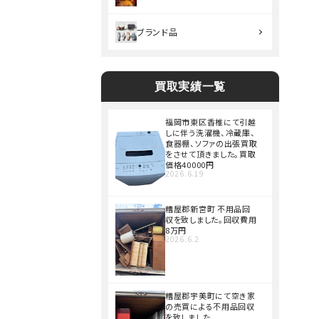
ブランド品
買取実績一覧
福岡市東区香椎にて引越
しに伴う洗濯機、冷蔵庫、
食器棚、ソファの出張買取
をさせて頂きました。買取
価格40000円
2026.6.19
糟屋郡新宮町 不用品回
収を致しました。回収費用
8万円
2026.6.2
糟屋郡宇美町にて空き家
の売買による不用品回収
を致しました