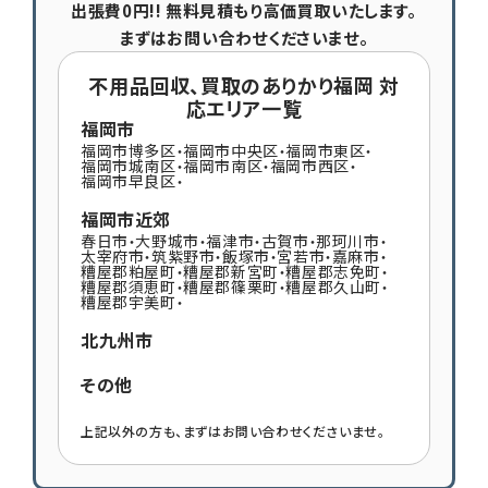
出張費0円!! 無料見積もり高価買取いたします。
まずはお問い合わせくださいませ。
不用品回収、買取のありかり福岡 対
応エリア一覧
福岡市
福岡市博多区
福岡市中央区
福岡市東区
・
・
・
福岡市城南区
福岡市南区
福岡市西区
・
・
・
福岡市早良区
・
福岡市近郊
春日市
大野城市
福津市
古賀市
那珂川市
・
・
・
・
・
太宰府市
筑紫野市
飯塚市
宮若市
嘉麻市
・
・
・
・
・
糟屋郡粕屋町
糟屋郡新宮町
糟屋郡志免町
・
・
・
糟屋郡須恵町
糟屋郡篠栗町
糟屋郡久山町
・
・
・
糟屋郡宇美町
・
北九州市
その他
上記以外の方も、まずはお問い合わせくださいませ。