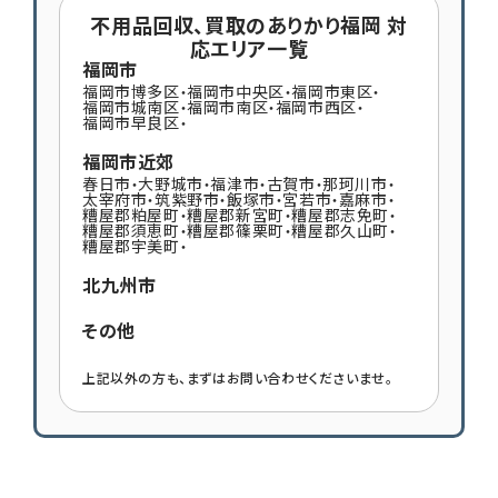
不用品回収、買取のありかり福岡 対
応エリア一覧
福岡市
福岡市博多区
福岡市中央区
福岡市東区
・
・
・
福岡市城南区
福岡市南区
福岡市西区
・
・
・
福岡市早良区
・
福岡市近郊
春日市
大野城市
福津市
古賀市
那珂川市
・
・
・
・
・
太宰府市
筑紫野市
飯塚市
宮若市
嘉麻市
・
・
・
・
・
糟屋郡粕屋町
糟屋郡新宮町
糟屋郡志免町
・
・
・
糟屋郡須恵町
糟屋郡篠栗町
糟屋郡久山町
・
・
・
糟屋郡宇美町
・
北九州市
その他
上記以外の方も、まずはお問い合わせくださいませ。