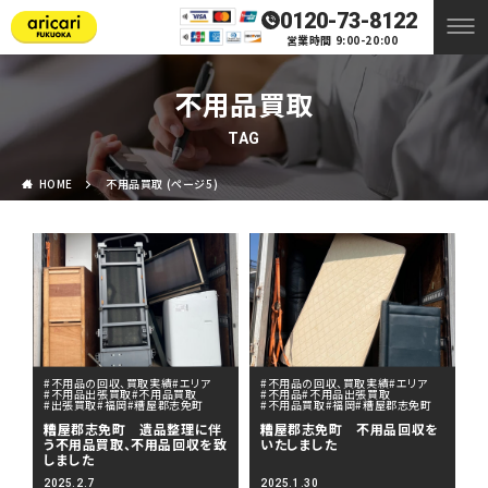
0120-73-8122
営業時間 9:00-20:00
不用品買取
TAG
HOME
不用品買取 (ページ5)
#不用品の回収、買取実績
#エリア
#不用品の回収、買取実績
#エリア
#不用品出張買取
#不用品買取
#不用品
#不用品出張買取
#出張買取
#福岡
#糟屋郡志免町
#不用品買取
#福岡
#糟屋郡志免町
糟屋郡志免町 遺品整理に伴
糟屋郡志免町 不用品回収を
う不用品買取、不用品回収を致
いたしました
しました
2025.2.7
2025.1.30