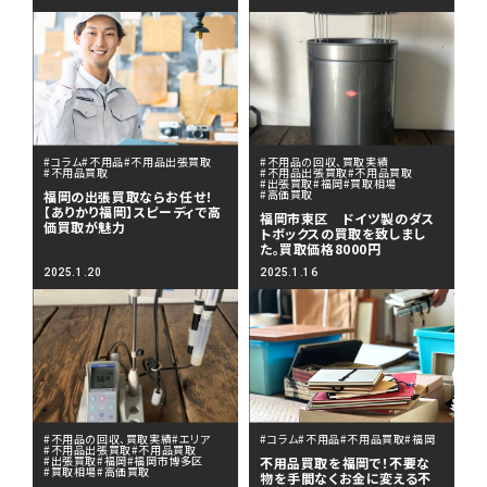
#コラム
#不用品
#不用品出張買取
#不用品の回収、買取実績
#不用品買取
#不用品出張買取
#不用品買取
#出張買取
#福岡
#買取相場
#高価買取
福岡の出張買取ならお任せ！
【ありかり福岡】スピーディで高
福岡市東区 ドイツ製のダス
価買取が魅力
トボックスの買取を致しまし
た。買取価格8000円
2025.1.20
2025.1.16
#不用品の回収、買取実績
#エリア
#コラム
#不用品
#不用品買取
#福岡
#不用品出張買取
#不用品買取
#出張買取
#福岡
#福岡市博多区
不用品買取を福岡で！不要な
#買取相場
#高価買取
物を手間なくお金に変える不