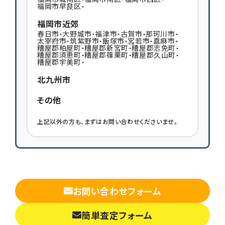
福岡市早良区
・
福岡市近郊
春日市
大野城市
福津市
古賀市
那珂川市
・
・
・
・
・
太宰府市
筑紫野市
飯塚市
宮若市
嘉麻市
・
・
・
・
・
糟屋郡粕屋町
糟屋郡新宮町
糟屋郡志免町
・
・
・
糟屋郡須恵町
糟屋郡篠栗町
糟屋郡久山町
・
・
・
糟屋郡宇美町
・
北九州市
その他
上記以外の方も、まずはお問い合わせくださいませ。
お問い合わせフォーム
簡単査定フォーム