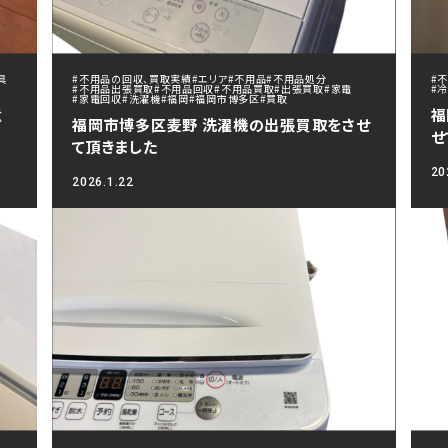
具
#不用品の回収、買取実績
#エリア
#不用品
#不用品処分
#
#不用品出張買取
#不用品回収
#不用品買取
#出張買取
#家電
#
#家電回収
#洗濯機
#福岡
#福岡市博多区
#買取
遺
福
福岡市博多区麦野 洗濯機の出張買取をさせ
せ
て頂きました
20
2026.1.22