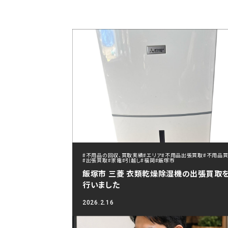
#不用品の回収、買取実績
#エリア
#不用品出張買取
#不用品
#出張買取
#家電
#引越し
#福岡
#飯塚市
飯塚市 三菱 衣類乾燥除湿機の出張買取
行いました
2026.2.16