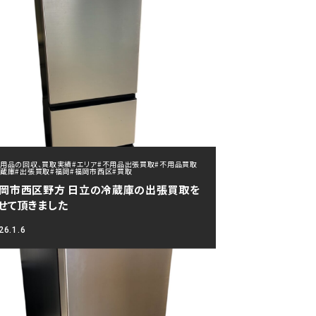
不用品の回収、買取実績
#エリア
#不用品出張買取
#不用品買取
冷蔵庫
#出張買取
#福岡
#福岡市西区
#買取
岡市西区野方 日立の冷蔵庫の出張買取を
せて頂きました
26.1.6