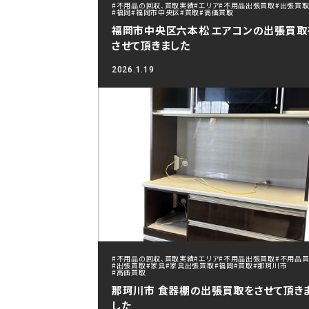
#不用品の回収、買取実績
#エリア
#不用品出張買取
#出張買
#福岡
#福岡市中央区
#買取
#高価買取
福岡市中央区六本松 エアコンの出張買取
させて頂きました
2026.1.19
#不用品の回収、買取実績
#エリア
#不用品出張買取
#不用品
#出張買取
#家具
#家具出張買取
#福岡
#買取
#那珂川市
#高価買取
那珂川市 食器棚の出張買取をさせて頂き
した