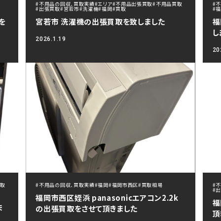
取
#不用品の回収、買取実績
#エリア
#不用品出張買取
#不用品買取
#
#出張買取
#宮若市
#洗濯機
#福岡
#買取
#
を
宮若市 洗濯機の出張買取を致しました
福
し
2026.1.19
20
買取
#不用品の回収、買取実績
#福岡
#福岡市西区
#買取相場
#
#
福岡市西区姪浜 panasonicエアコン2.2k
福
ま
の出張買取をさせて頂きました
頂