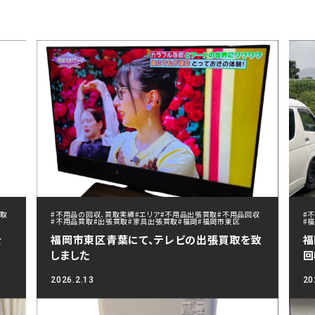
買取
#不用品の回収、買取実績
#エリア
#不用品出張買取
#不用品回収
#
#不用品買取
#出張買取
#家具出張買取
#福岡
#福岡市東区
#
を
福岡市東区青葉にて、テレビの出張買取を致
福
しました
回
2026.2.13
20