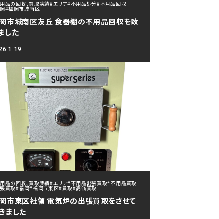
不用品の回収、買取実績
#エリア
#不用品処分
#不用品回収
福岡
#福岡市城南区
岡市城南区友丘 食器棚の不用品回収を致
ました
26.1.19
不用品の回収、買取実績
#エリア
#不用品出張買取
#不用品買取
出張買取
#福岡
#福岡市東区
#買取
#高価買取
岡市東区社領 電気炉の出張買取をさせて
きました