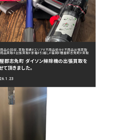
不用品の回収、買取実績
#エリア
#不用品処分
#不用品出張買取
不用品買取
#出張買取
#家電
#引越し
#福岡
#糟屋郡志免町
#買取
屋郡志免町 ダイソン掃除機の出張買取を
せて頂きました。
26.1.23