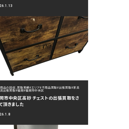
26.1.13
不用品の回収、買取実績
#エリア
#不用品買取
#出張買取
#家具
家具出張買取
#福岡
#福岡市中央区
岡市中央区高砂 チェストの出張買取をさ
て頂きました
26.1.8