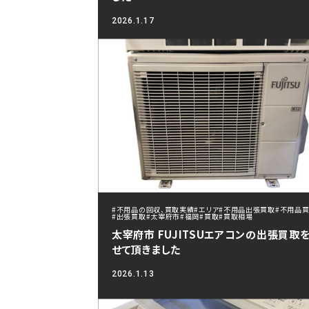
2026.1.17
#不用品の回収、買取実績
#エリア
#不用品出張買取
#不用品
#出張買取
#太宰府市
#福岡
#買取
#買取相場
太宰府市 FUJITSUエアコンの出張買取
せて頂きました
2026.1.13