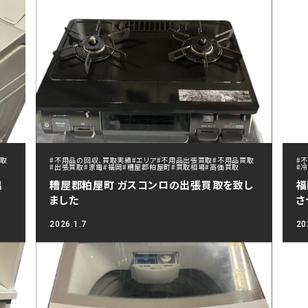
買取
#不用品の回収、買取実績
#エリア
#不用品出張買取
#不用品買取
#
#出張買取
#家電
#福岡
#糟屋郡粕屋町
#買取相場
#高価買取
#
出
糟屋郡粕屋町 ガスコンロの出張買取を致し
福
ました
さ
2026.1.7
20