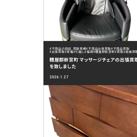
#不用品の回収、買取実績
#不用品出張買取
#不用品買取
#出張買取
#家電
#引越し
#福岡
#糟屋郡新宮町
#買取
#高価買
糟屋郡新宮町 マッサージチェアの出張買
を致しました
2026.1.27