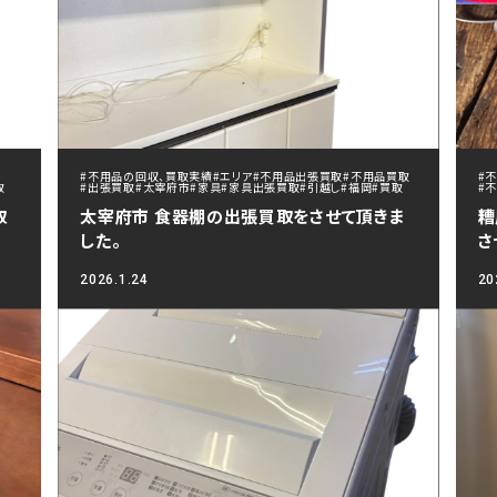
#不用品の回収、買取実績
#エリア
#不用品出張買取
#不用品買取
#
取
#出張買取
#太宰府市
#家具
#家具出張買取
#引越し
#福岡
#買取
#
取
太宰府市 食器棚の出張買取をさせて頂きま
糟
した。
さ
2026.1.24
20