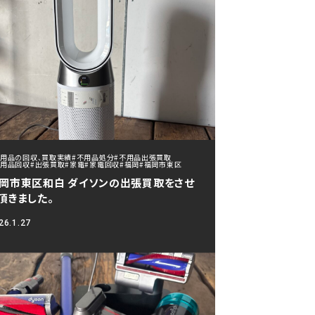
不用品の回収、買取実績
#不用品処分
#不用品出張買取
不用品回収
#出張買取
#家電
#家電回収
#福岡
#福岡市東区
岡市東区和白 ダイソンの出張買取をさせ
頂きました。
26.1.27