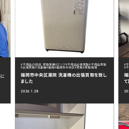
取
#不用品の回収、買取実績
#エリア
#不用品出張買取
#不用品買取
#
#出張買取
#洗濯機
#福岡
#福岡市中央区
#買取
#買取相場
#
福岡市中央区薬院 洗濯機の出張買取を致し
福
収に
ました
て
2026.1.28
20