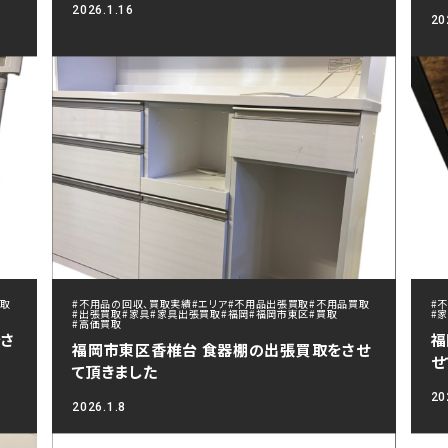
2026.1.16
20
買取
#不用品の回収、買取実績
#エリア
#不用品出張買取
#不用品買取
#
#出張買取
#家具
#家具出張買取
#福岡
#福岡市東区
#買取
#
#高価買取
をさ
福
福岡市東区香椎台 食器棚の出張買取をさせ
せ
て頂きました
20
2026.1.8