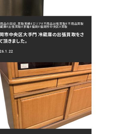
不用品の回収、買取実績
#エリア
#不用品出張買取
#不用品買取
冷蔵庫
#出張買取
#家電
#福岡
#福岡市中央区
#買取
岡市中央区大手門 冷蔵庫の出張買取をさ
て頂きました。
26.1.22